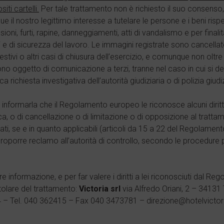
iti cartelli.
Per tale trattamento non è richiesto il suo consenso,
e il nostro legittimo interesse a tutelare le persone e i beni rispe
ioni, furti, rapine, danneggiamenti, atti di vandalismo e per final
i e di sicurezza del lavoro. Le immagini registrate sono cancella
estivi o altri casi di chiusura dell’esercizio, e comunque non oltr
no oggetto di comunicazione a terzi, tranne nel caso in cui si d
ca richiesta investigativa dell’autorità giudiziaria o di polizia giudiz
informarla che il Regolamento europeo le riconosce alcuni diritti, tr
ca, o di cancellazione o di limitazione o di opposizione al trattame
 dati, se e in quanto applicabili (articoli da 15 a 22 del Regolamen
proporre reclamo all’autorità di controllo, secondo le procedure p
ore informazione, e per far valere i diritti a lei riconosciuti dal 
titolare del trattamento:
Victoria srl
via Alfredo Oriani, 2 – 34131
– Tel. 040 362415 – Fax 040 3473781 – direzione@hotelvictoria