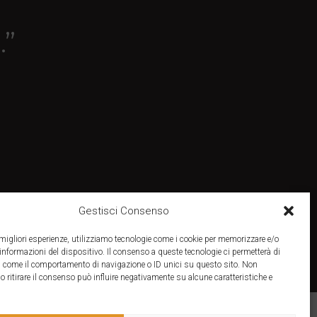
.”
Gestisci Consenso
e migliori esperienze, utilizziamo tecnologie come i cookie per memorizzare e/o
 informazioni del dispositivo. Il consenso a queste tecnologie ci permetterà di
ti come il comportamento di navigazione o ID unici su questo sito. Non
o ritirare il consenso può influire negativamente su alcune caratteristiche e
ti societari