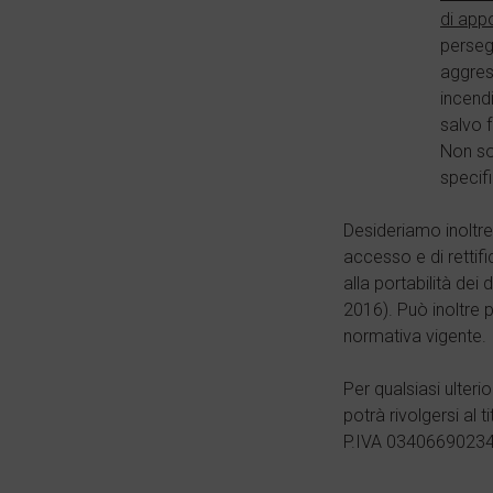
di appos
persegu
aggress
incend
salvo f
Non so
specifi
Desideriamo inoltre 
accesso e di rettifi
alla portabilità dei
2016). Può inoltre 
normativa vigente.
Per qualsiasi ulteri
potrà rivolgersi al 
P.IVA 03406690234 