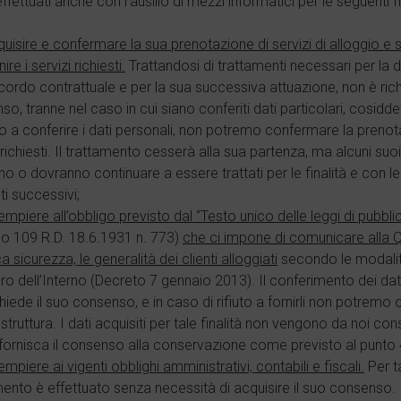
ffettuati anche con l’ausilio di mezzi informatici per le seguenti fi
uisire e confermare la sua prenotazione di servizi di alloggio e s
ire i servizi richiesti.
Trattandosi di trattamenti necessari per la d
cordo contrattuale e per la sua successiva attuazione, non è rich
o, tranne nel caso in cui siano conferiti dati particolari, cosiddet
uto a conferire i dati personali, non potremo confermare la prenota
 richiesti. Il trattamento cesserà alla sua partenza, ma alcuni suoi
o o dovranno continuare a essere trattati per le finalità e con l
ti successivi;
mpiere all’obbligo previsto dal “Testo unico delle leggi di pubbli
olo 109 R.D. 18.6.1931 n. 773)
che ci impone di comunicare alla Qu
a sicurezza, le generalità dei clienti alloggiati
secondo le modalità
ro dell’Interno (Decreto 7 gennaio 2013). Il conferimento dei dat
hiede il suo consenso, e in caso di rifiuto a fornirli non potremo o
struttura. I dati acquisiti per tale finalità non vengono da noi co
 fornisca il consenso alla conservazione come previsto al punto 
mpiere ai vigenti obblighi amministrativi, contabili e fiscali.
Per tal
ento è effettuato senza necessità di acquisire il suo consenso. I