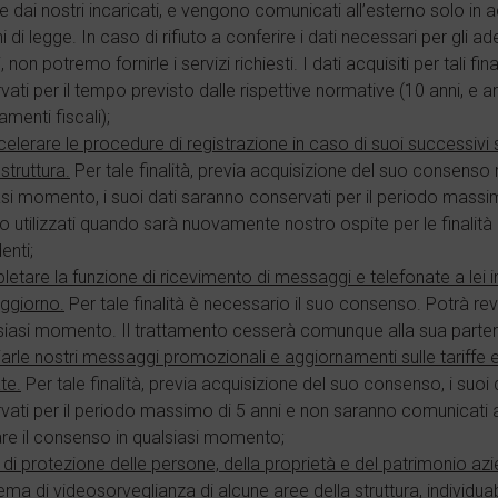
 e dai nostri incaricati, e vengono comunicati all’esterno solo i
i di legge. In caso di rifiuto a conferire i dati necessari per gli
i, non potremo fornirle i servizi richiesti. I dati acquisiti per tali f
ati per il tempo previsto dalle rispettive normative (10 anni, e a
menti fiscali);
celerare le procedure di registrazione in caso di suoi successivi 
struttura.
Per tale finalità, previa acquisizione del suo consenso 
asi momento, i suoi dati saranno conservati per il periodo massim
 utilizzati quando sarà nuovamente nostro ospite per le finalità d
enti;
letare la funzione di ricevimento di messaggi e telefonate a lei ind
ggiorno.
Per tale finalità è necessario il suo consenso. Potrà r
lsiasi momento. Il trattamento cesserà comunque alla sua parte
iarle nostri messaggi promozionali e aggiornamenti sulle tariffe e
te.
Per tale finalità, previa acquisizione del suo consenso, i suoi
vati per il periodo massimo di 5 anni e non saranno comunicati a
re il consenso in qualsiasi momento;
i di protezione delle persone, della proprietà e del patrimonio az
ema di videosorveglianza di alcune aree della struttura, individuab