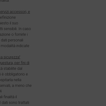
nalità:
ervizi accessori, e
efinizione
iesto il suo
ti sensibili. In caso
zione o fornirle i
 dati personali
e modalità indicate
ca sicurezza”
estura, per fini di
 stabilite dal
i è obbligatorio e
spitarla nella
nservati, a meno che
4
i finalità il
 dati sono trattati