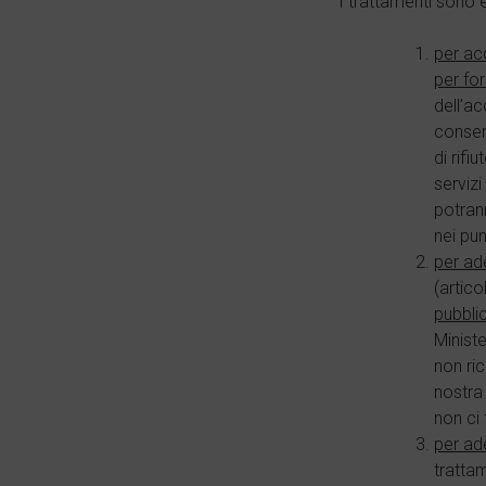
I trattamenti sono e
per acq
per forn
dell’ac
consens
di rifi
servizi
potrann
nei pun
per ade
(artic
pubblic
Ministe
non ric
nostra 
non ci
per ade
trattam