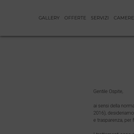
GALLERY
OFFERTE
SERVIZI
CAMER
Vai
al
contenuto
Gentile Ospite,
ai sensi della norm
2016), desideriamo 
e trasparenza, per fi