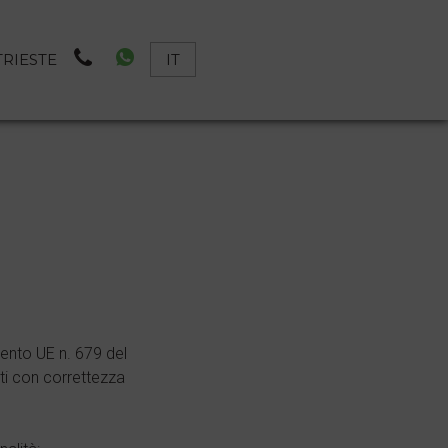
RIESTE
IT
mento UE n. 679 del
ati con correttezza