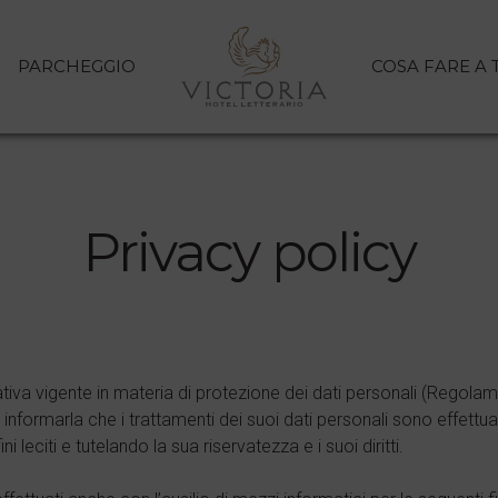
E
PARCHEGGIO
COSA FARE A
T
Gallery
Offerte Hotel Victoria Trieste
Servizi
Privacy policy
Camere
Parcheggio e contatti
Prenota la tua stanza
Cosa fare a Trieste
ativa vigente in materia di protezione dei dati personali (Regola
IT
|
EN
|
DE
informarla che i trattamenti dei suoi dati personali sono effettu
ni leciti e tutelando la sua riservatezza e i suoi diritti.