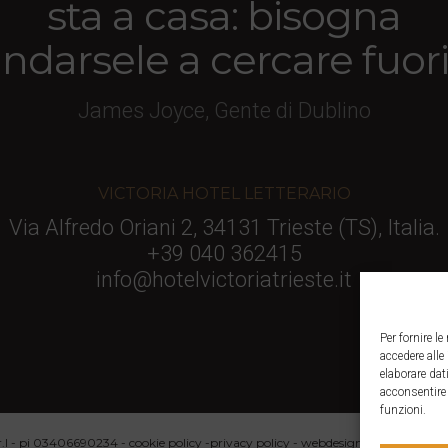
sta a casa: bisogna
ndarsele a cercare fuori
James Joyce, Gente di Dublino
VICTORIA HOTEL LETTERARIO
Via Alfredo Oriani 2, 34131 Trieste (TS), Italia.
+39 040 362415
info@hotelvictoriatrieste.it
Per fornire l
accedere alle
elaborare da
acconsentire 
funzioni.
.r.l - pi 03406690234 -
cookie policy
-
privacy policy
- webdesign:
noiza.com
da