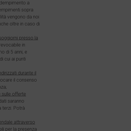
n adempimento a
 adempimenti sopra
inalità vengono da noi
nche oltre in caso di
soggiorni presso la
revocabile in
o di 5 anni, e
i cui ai punti
irizzati durante il
evocare il consenso
nza;
 sulle offerte
 dati saranno
 terzi. Potrà
iendale attraverso
ili per la presenza