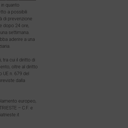
 in quanto
tto a possibili
ità di prevenzione
te dopo 24 ore,
e una settimana.
ebba aderire a una
iaria.
a cui il diritto di
nto, oltre al diritto
to UE n. 679 del
reviste dalla
Regolamento europeo,
 TRIESTE – C.F. e
trieste.it