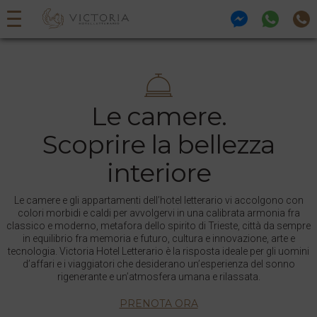
Vai
Gallery
al
contenuto
Offerte Hotel Victoria Trieste
Le camere.
Servizi
Scoprire la bellezza
Camere
interiore
Parcheggio e contatti
Le camere e gli appartamenti dell’hotel letterario vi accolgono con
Prenota la tua stanza
colori morbidi e caldi per avvolgervi in una calibrata armonia fra
classico e moderno, metafora dello spirito di Trieste, città da sempre
in equilibrio fra memoria e futuro, cultura e innovazione, arte e
Cosa fare a Trieste
tecnologia. Victoria Hotel Letterario è la risposta ideale per gli uomini
d’affari e i viaggiatori che desiderano un’esperienza del sonno
IT
|
EN
|
DE
rigenerante e un’atmosfera umana e rilassata.
PRENOTA ORA