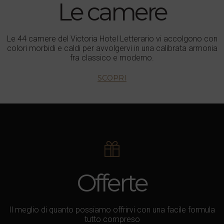
Le camere
Le 44 camere del Victoria Hotel Letterario vi accolgono con
colori morbidi e caldi per avvolgervi in una calibrata armonia
fra classico e moderno.
SCOPRI
Offerte
Il meglio di quanto possiamo offrirvi con una facile formula
tutto compreso